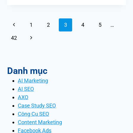
Page
Previous
1
2
3
4
5
…
navigation
Page
Next
42
Page
Danh mục
AI Marketing
AI SEO
AXO
Case Study SEO
Công Cụ SEO
Content Marketing
Facebook Ads