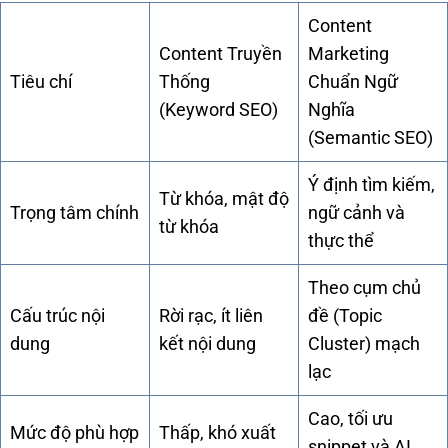
Content
Content Truyền
Marketing
Tiêu chí
Thống
Chuẩn Ngữ
(Keyword SEO)
Nghĩa
(Semantic SEO)
Ý định tìm kiếm,
Từ khóa, mật độ
Trọng tâm chính
ngữ cảnh và
từ khóa
thực thể
Theo cụm chủ
Cấu trúc nội
Rời rạc, ít liên
đề (Topic
dung
kết nội dung
Cluster) mạch
lạc
Cao, tối ưu
Mức độ phù hợp
Thấp, khó xuất
snippet và AI