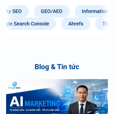
AEO
Information Gain
Technical SE
tics
Google Search Console
Ahref
Blog & Tin tức