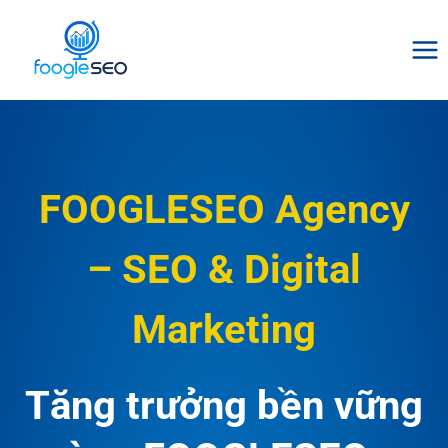
Skip
to
content
FOOGLESEO Agency
– SEO & Digital
Marketing
Tăng trưởng bền vững