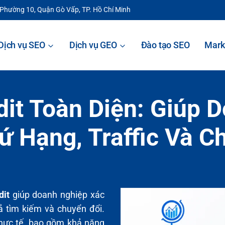
 Phường 10, Quận Gò Vấp, TP. Hồ Chí Minh
Dịch vụ SEO
Dịch vụ GEO
Đào tạo SEO
Mark
it Toàn Diện: Giúp 
ứ Hạng, Traffic Và C
dit
giúp doanh nghiệp xác
ả tìm kiếm và chuyển đổi.
thực tế, bao gồm khả năng