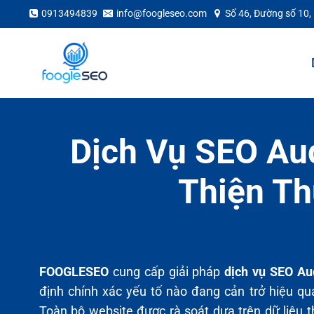
Skip
0913494839
info@foogleseo.com
Số 46, Đường số 10,
to
content
Dịch Vụ SEO Aud
Thiện Th
FOOGLESEO
cung cấp giải pháp
dịch vụ SEO Au
định chính xác yếu tố nào đang cản trở hiệu qu
Toàn bộ website được rà soát dựa trên dữ liệu 