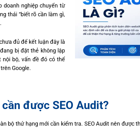
úp doanh nghiệp chuyển từ
g thái “biết rõ cần làm gì,
.
 chưa đủ để kết luận đây là
đang bị đặt thẻ không lập
t nội bộ, vấn đề đó có thể
 trên Google.
n cần được SEO Audit?
oàn bộ thứ hạng mới cần kiểm tra. SEO Audit nên được t