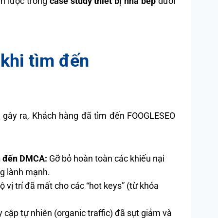
ến lược trong
case study thiết bị nhà bếp
dưới
khi tìm đến
A
gây ra, Khách hàng đã tìm đến FOOGLESEO
an đến DMCA:
Gỡ bỏ hoàn toàn các khiếu nại
ng lành mạnh.
ộ vị trí đã mất cho các “hot keys” (từ khóa
y cập tự nhiên (organic traffic) đã sụt giảm và