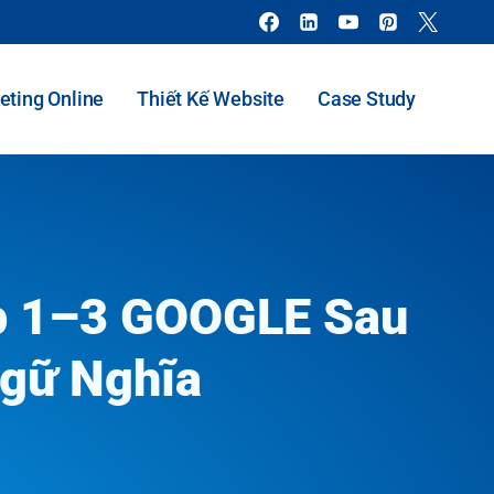
eting Online
Thiết Kế Website
Case Study
Top 1–3 GOOGLE Sau
gữ Nghĩa