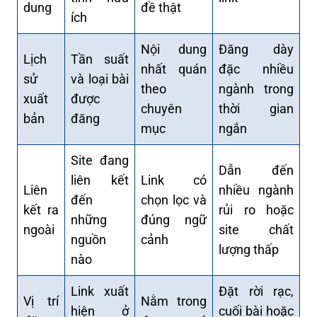
dung
đề thật
ích
Nội dung
Đăng dày
Lịch
Tần suất
nhất quán
đặc nhiều
sử
và loại bài
theo
ngành trong
xuất
được
chuyên
thời gian
bản
đăng
mục
ngắn
Site đang
Dẫn đến
liên kết
Link có
Liên
nhiều ngành
đến
chọn lọc và
kết ra
rủi ro hoặc
những
đúng ngữ
ngoài
site chất
nguồn
cảnh
lượng thấp
nào
Link xuất
Đặt rời rạc,
Vị trí
Nằm trong
hiện ở
cuối bài hoặc