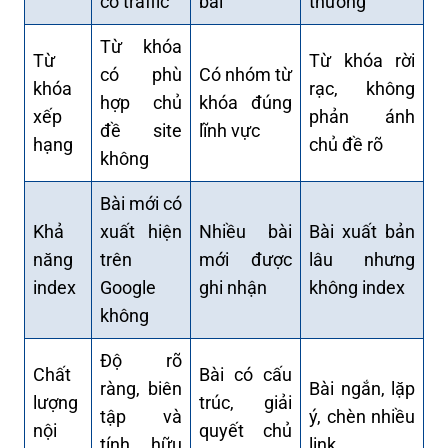
có traffic
bài
thường
Từ khóa
Từ
Từ khóa rời
có phù
Có nhóm từ
khóa
rạc, không
hợp chủ
khóa đúng
xếp
phản ánh
đề site
lĩnh vực
hạng
chủ đề rõ
không
Bài mới có
Khả
xuất hiện
Nhiều bài
Bài xuất bản
năng
trên
mới được
lâu nhưng
index
Google
ghi nhận
không index
không
Độ rõ
Chất
Bài có cấu
ràng, biên
Bài ngắn, lặp
lượng
trúc, giải
tập và
ý, chèn nhiều
nội
quyết chủ
tính hữu
link