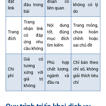
đặt
đoạn có
đâu trong
không có lý
link
liên quan
bài
do
Trang
Nội dung
Trang mỏng,
nhận link
Trang
tốt, đúng
chưa hoàn
có đáp
đích
mục đích
chỉnh hoặc
ứng nhu
tìm kiếm
sai chủ đề
cầu không
Giá có
Phù hợp
Chỉ bán theo
tương
Chi
chất lượng,
chỉ số, không
xứng với
phí
ngành và
giải thích tiêu
giá trị
đầu ra
chí
không