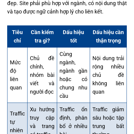
đẹp. Site phải phù hợp với ngành, có nội dung thật
và tạo được ngữ cảnh hợp lý cho liên kết.
Tiêu
Cần kiểm
Dấu hiệu
Dấu hiệu cần
chí
tra gì?
tốt
thận trọng
Cùng
Chủ đề
Nội dung trải
Mức
ngành,
chính,
rộng nhiều
độ
ngành gần
nhóm bài
chủ đề
liên
hoặc có
viết và
không liên
quan
chung nhu
người đọc
quan
cầu
Xu hướng
Traffic ổn
Traffic giảm
Traffic
truy cập
định, phân
sâu hoặc tập
tự
và trang
bổ ở nhiều
trung bất
nhiên