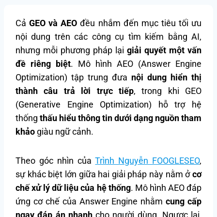
Cả
GEO và AEO
đều nhắm đến mục tiêu tối ưu
nội dung trên các công cụ tìm kiếm bằng AI,
nhưng mỗi phương pháp lại
giải quyết một
vấn
đề
riêng biệt
. Mô hình AEO (Answer Engine
Optimization) tập trung đưa
nội dung hiển thị
thành câu trả lời trực tiếp
, trong khi GEO
(Generative Engine Optimization) hỗ trợ hệ
thống
thấu hiểu thông tin dưới dạng nguồn tham
khảo
giàu ngữ cảnh.
Theo góc nhìn của
Trình Nguyễn FOOGLESEO
,
sự khác biệt lớn giữa hai giải pháp này nằm ở
cơ
chế xử lý dữ liệu của hệ thống
. Mô hình AEO đáp
ứng cơ chế của Answer Engine nhằm
cung cấp
ngay đáp án nhanh
cho người dùng. Ngược lại,