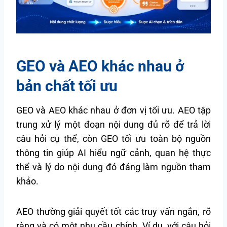
GEO và AEO khác nhau ở
bản chất tối ưu
GEO và AEO khác nhau ở đơn vị tối ưu. AEO tập
trung xử lý một đoạn nội dung đủ rõ để trả lời
câu hỏi cụ thể, còn GEO tối ưu toàn bộ nguồn
thông tin giúp AI hiểu ngữ cảnh, quan hệ thực
thể và lý do nội dung đó đáng làm nguồn tham
khảo.
AEO thường giải quyết tốt các truy vấn ngắn, rõ
ràng và có một nhu cầu chính. Ví dụ, với câu hỏi