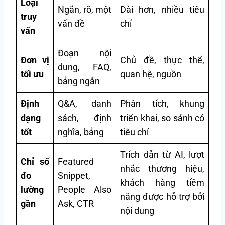
Loại
Ngắn, rõ, một
Dài hơn, nhiều tiêu
truy
vấn đề
chí
vấn
Đoạn nội
Đơn vị
Chủ đề, thực thể,
dung, FAQ,
tối ưu
quan hệ, nguồn
bảng ngắn
Định
Q&A, danh
Phân tích, khung
dạng
sách, định
triển khai, so sánh có
tốt
nghĩa, bảng
tiêu chí
Trích dẫn từ AI, lượt
Chỉ số
Featured
nhắc thương hiệu,
đo
Snippet,
khách hàng tiềm
lường
People Also
năng được hỗ trợ bởi
gần
Ask, CTR
nội dung