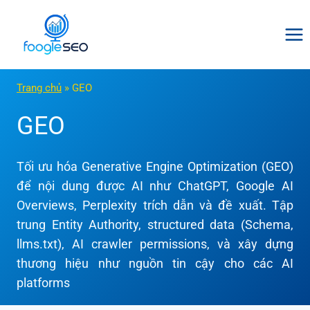
Skip
to
content
Trang chủ
»
GEO
GEO
Tối ưu hóa Generative Engine Optimization (GEO)
để nội dung được AI như ChatGPT, Google AI
Overviews, Perplexity trích dẫn và đề xuất. Tập
trung Entity Authority, structured data (Schema,
llms.txt), AI crawler permissions, và xây dựng
thương hiệu như nguồn tin cậy cho các AI
platforms