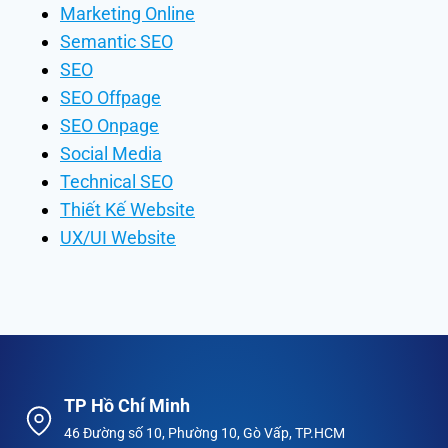
Marketing Online
Semantic SEO
SEO
SEO Offpage
SEO Onpage
Social Media
Technical SEO
Thiết Kế Website
UX/UI Website
TP Hồ Chí Minh
46 Đường số 10, Phường 10, Gò Vấp, TP.HCM