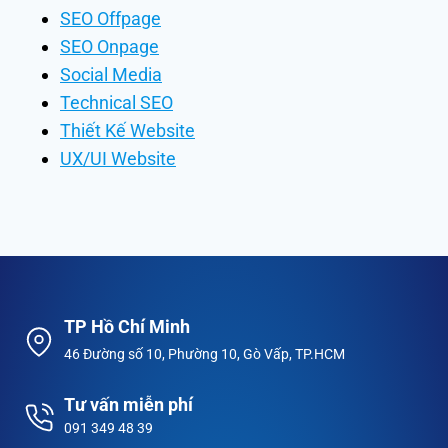
SEO Offpage
SEO Onpage
Social Media
Technical SEO
Thiết Kế Website
UX/UI Website
TP Hồ Chí Minh
46 Đường số 10, Phường 10, Gò Vấp, TP.HCM
Tư vấn miễn phí
091 349 48 39