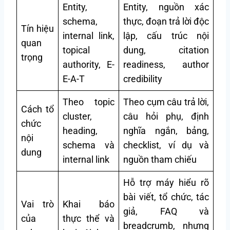
Entity,
Entity, nguồn xác
schema,
thực, đoạn trả lời độc
Tín hiệu
internal link,
lập, cấu trúc nội
quan
topical
dung, citation
trọng
authority, E-
readiness, author
E-A-T
credibility
Theo topic
Theo cụm câu trả lời,
Cách tổ
cluster,
câu hỏi phụ, định
chức
heading,
nghĩa ngắn, bảng,
nội
schema và
checklist, ví dụ và
dung
internal link
nguồn tham chiếu
Hỗ trợ máy hiểu rõ
bài viết, tổ chức, tác
Vai trò
Khai báo
giả, FAQ và
của
thực thể và
breadcrumb, nhưng