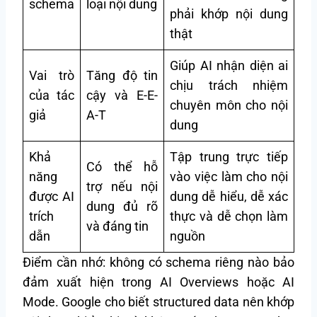
schema
loại nội dung
phải khớp nội dung
thật
Giúp AI nhận diện ai
Vai trò
Tăng độ tin
chịu trách nhiệm
của tác
cậy và E-E-
chuyên môn cho nội
giả
A-T
dung
Khả
Tập trung trực tiếp
Có thể hỗ
năng
vào việc làm cho nội
trợ nếu nội
được AI
dung dễ hiểu, dễ xác
dung đủ rõ
trích
thực và dễ chọn làm
và đáng tin
dẫn
nguồn
Điểm cần nhớ: không có schema riêng nào bảo
đảm xuất hiện trong AI Overviews hoặc AI
Mode. Google cho biết structured data nên khớp