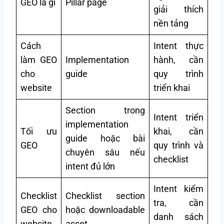
GEO là gì
Pillar page
giải thích
nền tảng
Cách
Intent thực
làm GEO
Implementation
hành, cần
cho
guide
quy trình
website
triển khai
Section trong
Intent triển
implementation
Tối ưu
khai, cần
guide hoặc bài
GEO
quy trình và
chuyên sâu nếu
checklist
intent đủ lớn
Intent kiểm
Checklist
Checklist section
tra, cần
GEO cho
hoặc downloadable
danh sách
website
asset