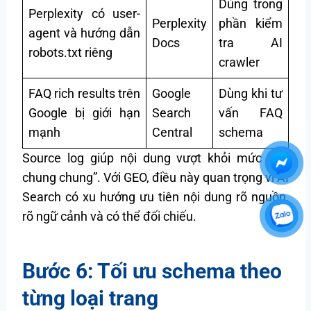
Dùng trong
Perplexity có user-
Perplexity
phần kiểm
agent và hướng dẫn
Docs
tra AI
robots.txt riêng
crawler
FAQ rich results trên
Google
Dùng khi tư
Google bị giới hạn
Search
vấn FAQ
mạnh
Central
schema
Source log giúp nội dung vượt khỏi mức “nói
chung chung”. Với GEO, điều này quan trọng vì AI
Search có xu hướng ưu tiên nội dung rõ nguồn,
rõ ngữ cảnh và có thể đối chiếu.
Bước 6: Tối ưu schema theo
từng loại trang