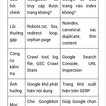
hỏi
truy cập được
trang vào index
chính
trang không?
không?
Noindex,
Lỗi
Robots.txt, 5xx,
canonical sai,
thường
redirect loop,
duplicate, thin
gặp
orphan page
content
Công
Crawl tool, log
Google Search
cụ
file, GSC Crawl
Console, URL
kiểm
Stats
Inspection
tra
Ảnh
Google khó phát
Trang khó xuất
hưởng
hiện nội dung
hiện trên SERP
Cho Googlebot
Giúp Google chọn
Mục