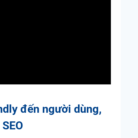
ndly đến người dùng,
ả SEO