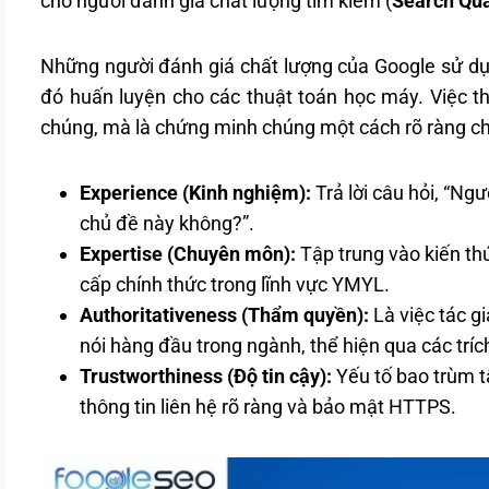
cho người đánh giá chất lượng tìm kiếm (
Search Qua
Những người đánh giá chất lượng của Google sử dụng
đó huấn luyện cho các thuật toán học máy. Việc t
chúng, mà là chứng minh chúng một cách rõ ràng ch
Experience (Kinh nghiệm):
Trả lời câu hỏi, “Ngư
chủ đề này không?”.
Expertise (Chuyên môn):
Tập trung vào kiến thứ
cấp chính thức trong lĩnh vực YMYL.
Authoritativeness (Thẩm quyền):
Là việc tác g
nói hàng đầu trong ngành, thể hiện qua các trích
Trustworthiness (Độ tin cậy):
Yếu tố bao trùm tấ
thông tin liên hệ rõ ràng và bảo mật HTTPS.