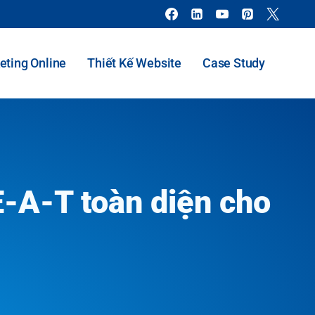
eting Online
Thiết Kế Website
Case Study
E-A-T toàn diện cho