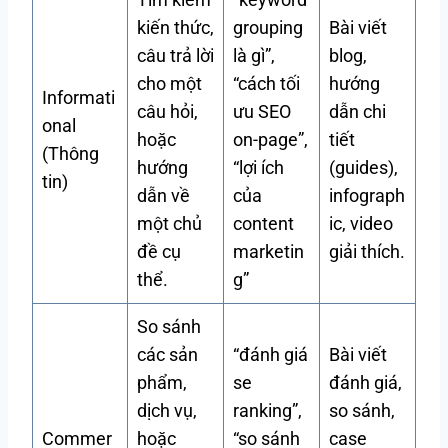
kiến thức,
grouping
Bài viết
câu trả lời
là gì”,
blog,
cho một
“cách tối
hướng
Informati
câu hỏi,
ưu SEO
dẫn chi
onal
hoặc
on-page”,
tiết
(Thông
hướng
“lợi ích
(guides),
tin)
dẫn về
của
infograph
một chủ
content
ic, video
đề cụ
marketin
giải thích.
thể.
g”
So sánh
các sản
“đánh giá
Bài viết
phẩm,
se
đánh giá,
dịch vụ,
ranking”,
so sánh,
Commer
hoặc
“so sánh
case