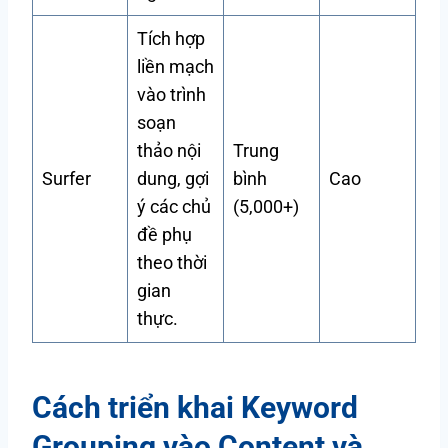
Tích hợp
liền mạch
vào trình
soạn
thảo nội
Trung
Surfer
dung, gợi
bình
Cao
ý các chủ
(5,000+)
đề phụ
theo thời
gian
thực.
Cách triển khai Keyword
Grouping vào Content và