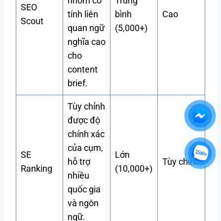
nhóm có
Trung
SEO
tính liên
bình
Cao
Scout
quan ngữ
(5,000+)
nghĩa cao
cho
content
brief.
Tùy chỉnh
được độ
chính xác
của cụm,
SE
Lớn
hỗ trợ
Tùy chỉnh
Ranking
(10,000+)
nhiều
quốc gia
và ngôn
ngữ.