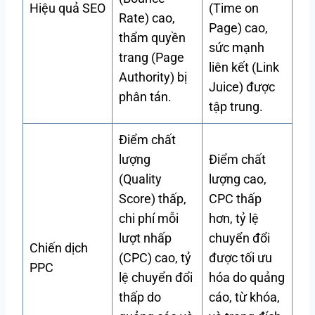
Hiệu quả SEO
(Time on
Rate) cao,
Page) cao,
thẩm quyền
sức mạnh
trang (Page
liên kết (Link
Authority) bị
Juice) được
phân tán.
tập trung.
Điểm chất
lượng
Điểm chất
(Quality
lượng cao,
Score) thấp,
CPC thấp
chi phí mỗi
hơn, tỷ lệ
lượt nhấp
chuyển đổi
Chiến dịch
(CPC) cao, tỷ
được tối ưu
PPC
lệ chuyển đổi
hóa do quảng
thấp do
cáo, từ khóa,