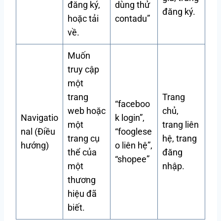
đăng ký,
dùng thử
đăng ký.
hoặc tải
contadu”
về.
Muốn
truy cập
một
trang
Trang
“faceboo
web hoặc
chủ,
Navigatio
k login”,
một
trang liên
nal (Điều
“fooglese
trang cụ
hệ, trang
hướng)
o liên hệ”,
thể của
đăng
“shopee”
một
nhập.
thương
hiệu đã
biết.