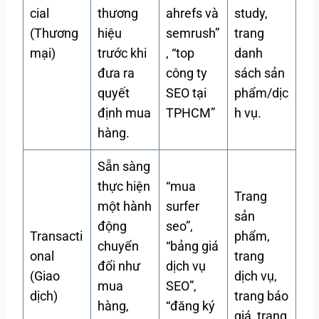
cial
thương
ahrefs và
study,
(Thương
hiệu
semrush”
trang
mại)
trước khi
, “top
danh
đưa ra
công ty
sách sản
quyết
SEO tại
phẩm/dịc
định mua
TPHCM”
h vụ.
hàng.
Sẵn sàng
thực hiện
“mua
Trang
một hành
surfer
sản
động
seo”,
Transacti
phẩm,
chuyển
“bảng giá
onal
trang
đổi như
dịch vụ
(Giao
dịch vụ,
mua
SEO”,
dịch)
trang báo
hàng,
“đăng ký
giá, trang