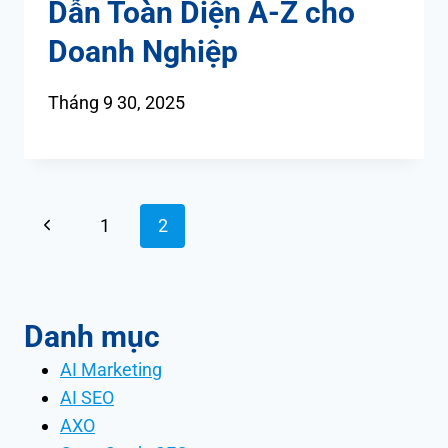
Dẫn Toàn Diện A-Z cho
Doanh Nghiệp
Tháng 9 30, 2025
Page
Previous
1
2
navigation
Page
Danh mục
AI Marketing
AI SEO
AXO