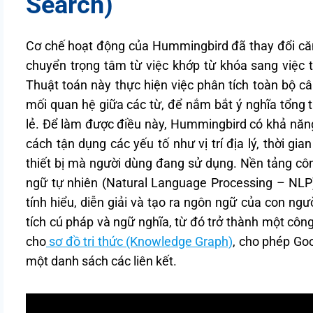
Search)
Cơ chế hoạt động của Hummingbird đã thay đổi căn
chuyển trọng tâm từ việc khớp từ khóa sang việc t
Thuật toán này thực hiện việc phân tích toàn bộ c
mối quan hệ giữa các từ, để nắm bắt ý nghĩa tổng th
lẻ. Để làm được điều này, Hummingbird có khả nă
cách tận dụng các yếu tố như vị trí địa lý, thời gia
thiết bị mà người dùng đang sử dụng. Nền tảng côn
ngữ tự nhiên (Natural Language Processing – NLP),
tính hiểu, diễn giải và tạo ra ngôn ngữ của con n
tích cú pháp và ngữ nghĩa, từ đó trở thành một côn
cho
sơ đồ tri thức (Knowledge Graph)
, cho phép Goog
một danh sách các liên kết.