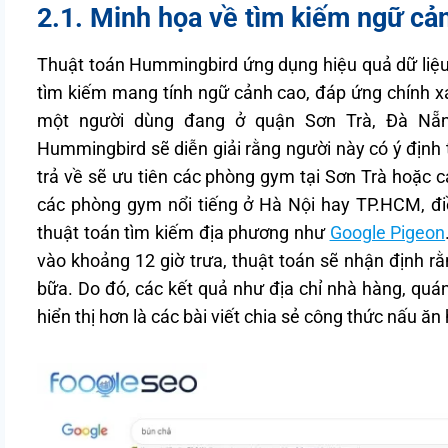
2.1. Minh họa về tìm kiếm ngữ cả
Thuật toán Hummingbird ứng dụng hiệu quả dữ liệu v
tìm kiếm mang tính ngữ cảnh cao, đáp ứng chính xác
một người dùng đang ở quận Sơn Trà, Đà Nẵng
Hummingbird sẽ diễn giải rằng người này có ý định 
trả về sẽ ưu tiên các phòng gym tại Sơn Trà hoặc cá
các phòng gym nổi tiếng ở Hà Nội hay TP.HCM, đi
thuật toán tìm kiếm địa phương như
Google Pigeon
vào khoảng 12 giờ trưa, thuật toán sẽ nhận định r
bữa. Do đó, các kết quả như địa chỉ nhà hàng, quá
hiển thị hơn là các bài viết chia sẻ công thức nấu ă