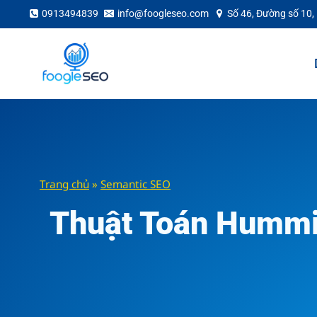
Skip
0913494839
info@foogleseo.com
Số 46, Đường số 10,
to
content
Trang chủ
»
Semantic SEO
Thuật Toán Hummi