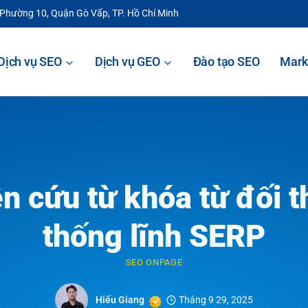
 Phường 10, Quận Gò Vấp, TP. Hồ Chí Minh
Dịch vụ SEO
Dịch vụ GEO
Đào tạo SEO
Mark
 cứu từ khóa từ đối th
thống lĩnh SERP
SEO ONPAGE
Hiếu Giang
Tháng 9 29, 2025