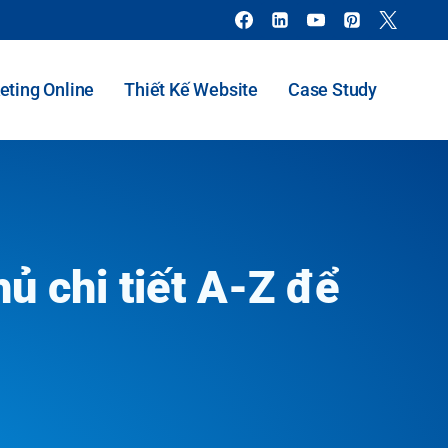
eting Online
Thiết Kế Website
Case Study
ủ chi tiết A-Z để