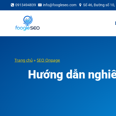
Skip
0913494839
info@foogleseo.com
Số 46, Đường số 10,
to
content
Trang chủ
»
SEO Onpage
Hướng dẫn nghiên