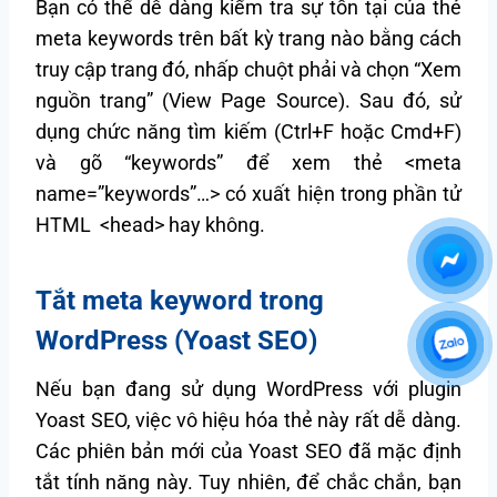
Bạn có thể dễ dàng kiểm tra sự tồn tại của thẻ
meta keywords trên bất kỳ trang nào bằng cách
truy cập trang đó, nhấp chuột phải và chọn “Xem
nguồn trang” (View Page Source). Sau đó, sử
dụng chức năng tìm kiếm (Ctrl+F hoặc Cmd+F)
và gõ “keywords” để xem thẻ <meta
name=”keywords”…> có xuất hiện trong phần tử
HTML <head> hay không.
Tắt meta keyword trong
WordPress (Yoast SEO)
Nếu bạn đang sử dụng WordPress với plugin
Yoast SEO, việc vô hiệu hóa thẻ này rất dễ dàng.
Các phiên bản mới của Yoast SEO đã mặc định
tắt tính năng này. Tuy nhiên, để chắc chắn, bạn