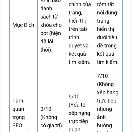
Khai báo
chính của
tóm tắt
danh
trang,
nội dung
sách từ
hiển thị
trang,
Mục Đích
khóa cho
trên tab
hiển thị
bot (hiện
trình
dưới tiêu
đã lỗi
duyệt và
đề trong
thời).
kết quả
kết quả
tìm kiếm.
tìm kiếm.
7/10
(Không
xếp hạng
9/10
Tầm
trực tiếp
(Yếu tố
quan
0/10
nhưng
xếp hạng
trọng
(Không
ảnh
trực tiếp
SEO
có giá trị)
hưởng
quan