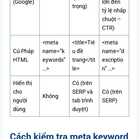
(Google)
lớn đến
trọng)
tỷ lệ nhấp
chuột –
CTR)
<meta
<title>Tiê
<meta
Cú Pháp
name=”k
u đề
name=”d
HTML
eywords”
trang</tit
escriptio
…>
le>
n” …>
Hiển thị
Có (trên
cho
SERP và
Có (trên
Không
người
tab trình
SERP)
dùng
duyệt)
Cách kiểm tra meta keyword