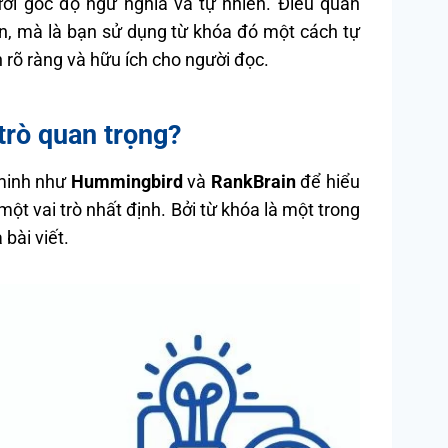
ới góc độ ngữ nghĩa và tự nhiên. Điều quan
lần, mà là bạn sử dụng từ khóa đó một cách tự
 rõ ràng và hữu ích cho người đọc.
trò quan trọng?
 minh như
Hummingbird
và
RankBrain
để hiểu
ột vai trò nhất định. Bởi từ khóa là một trong
bài viết.