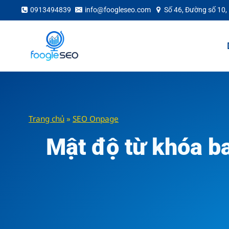
Skip
0913494839
info@foogleseo.com
Số 46, Đường số 10,
to
content
Trang chủ
»
SEO Onpage
Mật độ từ khóa ba