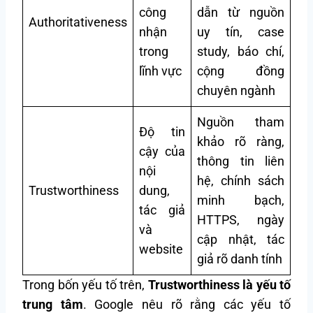
công
dẫn từ nguồn
Authoritativeness
nhận
uy tín, case
trong
study, báo chí,
lĩnh vực
cộng đồng
chuyên ngành
Nguồn tham
Độ tin
khảo rõ ràng,
cậy của
thông tin liên
nội
hệ, chính sách
Trustworthiness
dung,
minh bạch,
tác giả
HTTPS, ngày
và
cập nhật, tác
website
giả rõ danh tính
Trong bốn yếu tố trên,
Trustworthiness là yếu tố
trung tâm
. Google nêu rõ rằng các yếu tố