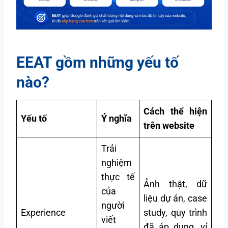
EEAT gồm những yếu tố
nào?
Cách thể hiện
Yếu tố
Ý nghĩa
trên website
Trải
nghiệm
thực tế
Ảnh thật, dữ
của
liệu dự án, case
người
Experience
study, quy trình
viết
đã áp dụng, ví