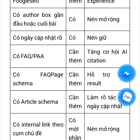
Foogleseo
thêm
Experience
Có author box gần
Có
Nên mở rộng
đầu hoặc cuối bài
Có ngày cập nhật rõ
Có
Nên giữ
Cần
Tăng cơ hội AI
Có FAQ/PAA
thêm
citation
Có FAQPage
Cần
Hỗ trợ rich
schema
thêm
result
Cần
Làm rõ tác giả,
Có Article schema
thêm
ngày cập nhật
Có
Có internal link theo
một
Nên mở rộng
cụm chủ đề
phần