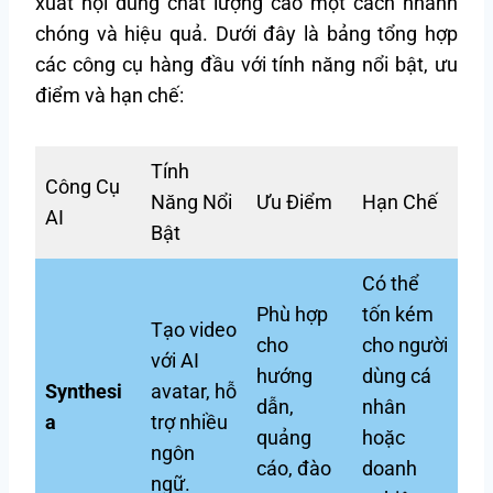
xuất nội dung chất lượng cao một cách nhanh
chóng và hiệu quả. Dưới đây là bảng tổng hợp
các công cụ hàng đầu với tính năng nổi bật, ưu
điểm và hạn chế:
Tính
Công Cụ
Năng Nổi
Ưu Điểm
Hạn Chế
AI
Bật
Có thể
Phù hợp
tốn kém
Tạo video
cho
cho người
với AI
hướng
dùng cá
Synthesi
avatar, hỗ
dẫn,
nhân
a
trợ nhiều
quảng
hoặc
ngôn
cáo, đào
doanh
ngữ.