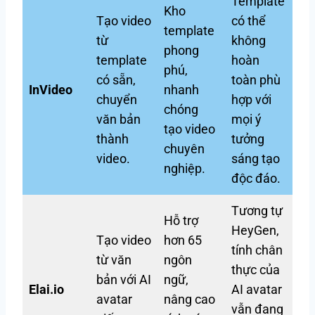
Template
Kho
Tạo video
có thể
template
từ
không
phong
template
hoàn
phú,
có sẵn,
toàn phù
InVideo
nhanh
chuyển
hợp với
chóng
văn bản
mọi ý
tạo video
thành
tưởng
chuyên
video.
sáng tạo
nghiệp.
độc đáo.
Tương tự
Hỗ trợ
HeyGen,
Tạo video
hơn 65
tính chân
từ văn
ngôn
thực của
bản với AI
ngữ,
Elai.io
AI avatar
avatar
nâng cao
vẫn đang