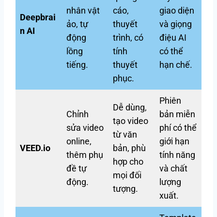
nhân vật
cáo,
giao diện
Deepbrai
ảo, tự
thuyết
và giọng
n AI
động
trình, có
điệu AI
lồng
tính
có thể
tiếng.
thuyết
hạn chế.
phục.
Phiên
Dễ dùng,
Chỉnh
bản miễn
tạo video
sửa video
phí có thể
từ văn
online,
giới hạn
VEED.io
bản, phù
thêm phụ
tính năng
hợp cho
đề tự
và chất
mọi đối
động.
lượng
tượng.
xuất.