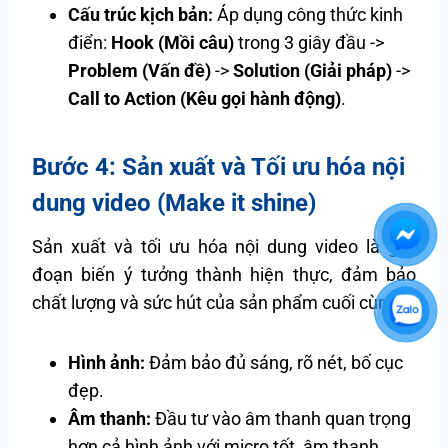
Cấu trúc kịch bản:
Áp dụng công thức kinh
điển:
Hook (Mồi câu)
trong 3 giây đầu ->
Problem (Vấn đề)
->
Solution (Giải pháp)
->
Call to Action (Kêu gọi hành động)
.
Bước 4: Sản xuất và Tối ưu hóa nội
dung video (Make it shine)
Sản xuất và tối ưu hóa nội dung video là giai
đoạn biến ý tưởng thành hiện thực, đảm bảo
chất lượng và sức hút của sản phẩm cuối cùng.
Hình ảnh:
Đảm bảo đủ sáng, rõ nét, bố cục
đẹp.
Âm thanh:
Đầu tư vào âm thanh quan trọng
hơn cả hình ảnh với micro tốt, âm thanh