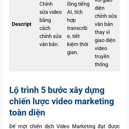
Chỉnh
lồng tiếng
diện
sửa video
AI, tích
chỉnh sửa
bằng
hợp
Descript
văn bản
cách
transcrib
thay vì
chỉnh sửa
e, tiết
giao diện
văn bản.
kiệm thời
video
gian.
truyền
thống.
Lộ trình 5 bước xây dựng
chiến lược video marketing
toàn diện
Để một chiến dịch Video Marketing đạt được