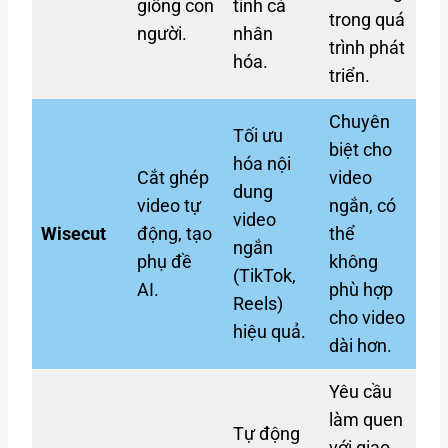
giống con
tính cá
trong quá
người.
nhân
trình phát
hóa.
triển.
Chuyên
Tối ưu
biệt cho
hóa nội
Cắt ghép
video
dung
video tự
ngắn, có
video
Wisecut
động, tạo
thể
ngắn
phụ đề
không
(TikTok,
AI.
phù hợp
Reels)
cho video
hiệu quả.
dài hơn.
Yêu cầu
làm quen
Tự động
với giao