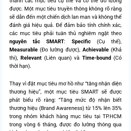
thành các mục tiêu cụ thể và có thể đo lường
được. Một mục tiêu truyền thông không rõ ràng
sẽ dẫn đến một chiến dịch lan man và không thể
đánh giá hiệu quả. Để đảm bảo tính chính xác,
các mục tiêu phải tuân thủ nghiêm ngặt theo
nguyên tắc SMART
:
Specific
(Cụ thể),
Measurable
(Đo lường được),
Achievable
(Khả
thi),
Relevant
(Liên quan) và
Time-bound
(Có
thời hạn).
Thay vì đặt mục tiêu mơ hồ như “tăng nhận diện
thương hiệu”, một mục tiêu SMART sẽ được
phát biểu rõ ràng: “Tăng mức độ nhận biết
thương hiệu (Brand Awareness) từ 15% lên 35%
trong nhóm khách hàng mục tiêu tại TP.HCM
trong vòng 6 tháng, được đo lường thông qua