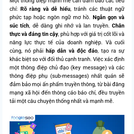
Một thông điệp mạnh mẽ cần đảm bảo các tiêu
chí:
Rõ ràng và dễ hiểu
, tránh các thuật ngữ
phức tạp hoặc ngôn ngữ mơ hồ.
Ngắn gọn và
súc tích
, dễ dàng ghi nhớ và lan truyền.
Chân
thực và đáng tin cậy
, phù hợp với giá trị cốt lõi và
năng lực thực tế của doanh nghiệp. Và cuối
cùng, nó phải
hấp dẫn và độc đáo
, tạo ra sự
khác biệt so với đối thủ cạnh tranh. Việc xác định
một thông điệp chủ đạo (key message) và các
thông điệp phụ (sub-messages) nhất quán sẽ
đảm bảo mọi ấn phẩm truyền thông, từ bài đăng
mạng xã hội đến thông cáo báo chí, đều truyền
tải một câu chuyện thống nhất và mạnh mẽ.