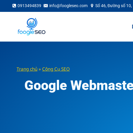
Skip
0913494839
info@foogleseo.com
Số 46, Đường số 10,
to
content
Trang chủ
»
Công Cụ SEO
Google Webmaster 