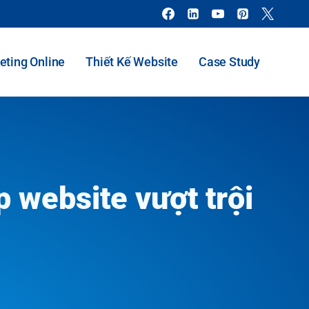
eting Online
Thiết Kế Website
Case Study
 website vượt trội