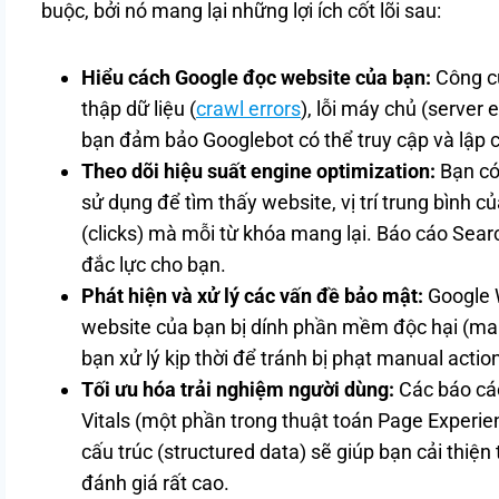
buộc, bởi nó mang lại những lợi ích cốt lõi sau:
Hiểu cách Google đọc website của bạn:
Công cụ
thập dữ liệu (
crawl errors
), lỗi máy chủ (server e
bạn đảm bảo Googlebot có thể truy cập và lập 
Theo dõi hiệu suất engine optimization:
Bạn có
sử dụng để tìm thấy website, vị trí trung bình 
(clicks) mà mỗi từ khóa mang lại. Báo cáo Sear
đắc lực cho bạn.
Phát hiện và xử lý các vấn đề bảo mật:
Google 
website của bạn bị dính phần mềm độc hại (mal
bạn xử lý kịp thời để tránh bị phạt manual actio
Tối ưu hóa trải nghiệm người dùng:
Các báo cáo
Vitals (một phần trong thuật toán Page Experie
cấu trúc (structured data) sẽ giúp bạn cải thiệ
đánh giá rất cao.