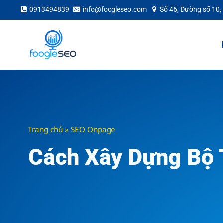
Skip
0913494839
info@foogleseo.com
Số 46, Đường số 10,
to
content
Trang chủ
»
SEO Onpage
Cách Xây Dựng Bộ 