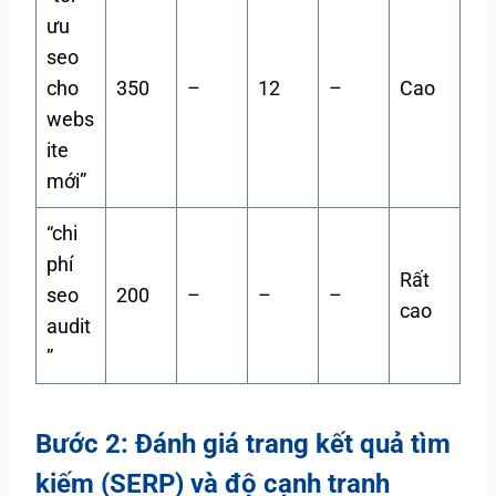
ưu
seo
cho
350
–
12
–
Cao
webs
ite
mới”
“chi
phí
Rất
seo
200
–
–
–
cao
audit
”
Bước 2: Đánh giá trang kết quả tìm
kiếm (SERP) và độ cạnh tranh