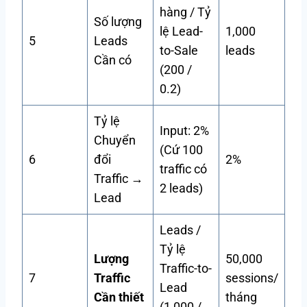
hàng / Tỷ
Số lượng
lệ Lead-
1,000
5
Leads
to-Sale
leads
Cần có
(200 /
0.2)
Tỷ lệ
Input: 2%
Chuyển
(Cứ 100
6
đổi
2%
traffic có
Traffic →
2 leads)
Lead
Leads /
Tỷ lệ
Lượng
50,000
Traffic-to-
7
Traffic
sessions/
Lead
Cần thiết
tháng
(1,000 /