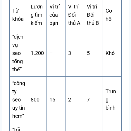
Lượn
Vị trí
Vị trí
Vị trí
Từ
Cơ
g tìm
của
Đối
Đối
khóa
hội
kiếm
bạn
thủ A
thủ B
“dịch
vụ
seo
1.200
–
3
5
Khó
tổng
thể”
“công
ty
Trun
seo
800
15
2
7
g
uy tín
bình
hcm”
“tối