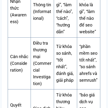
Nhận
Thông tin
gì”, “làm
khóa là
thức
(Informat
thế nào”,
gì”, “làm
(Awaren
ional)
“cách”,
thế nào
ess)
“hướng
để seo
dẫn”
website”
Điều tra
Từ khóa
“phần
thương
so sánh,
mềm seo
Cân nhắc
mại
“tốt
tốt nhất”,
(Conside
(Commer
nhất”,
“so sánh
ration)
cial
đánh giá,
ahrefs và
Investiga
giải pháp
semrush”
tion)
Từ khóa
“báo giá
thương
dịch vụ
Quyết