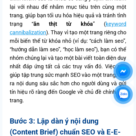
lại với nhau để nhắm mục tiêu trên cùng một
trang, giúp bạn tối ưu hóa hiệu quả và tránh tình
trạng “
ăn thịt từ khóa
” (
keyword
cannibalization
). Thay vì tạo một trang riêng cho
mỗi biến thể từ khóa nhỏ (ví dụ: “cách làm seo”,
“hướng dẫn làm seo”, “học làm seo”), bạn có thể
nhóm chúng lại và tạo một bài viết toàn diện duy
nhất đáp ứng tất cả các truy vấn đó. Việc này
giúp tập trung sức mạnh SEO vào một trang, tạo
ra nội dung sâu sắc hơn cho người dùng và gửi
tín hiệu rõ ràng đến Google về chủ đề chính của
trang.
Bước 3: Lập dàn ý nội dung
(Content Brief) chuẩn SEO và E-E-