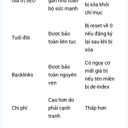
Giá trị SEO
gần như toàn
bị xóa khỏi
bộ sức mạnh
chỉ mục
Bị reset về 0
Được bảo
nếu đăng ký
Tuổi đời
toàn liên tục
lại sau khi bị
xóa
Có nguy cơ
Được bảo
mất giá trị
Backlinks
toàn nguyên
nếu tên miền
vẹn
bị de-index
Cao hơn do
Chi phí
phải cạnh
Thấp hơn
tranh