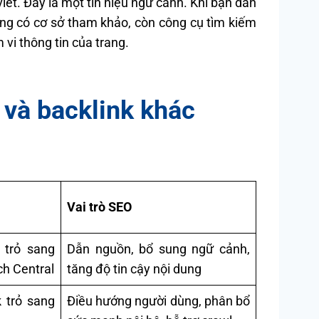
 viết. Đây là một tín hiệu ngữ cảnh. Khi bạn dẫn
ung có cơ sở tham khảo, còn công cụ tìm kiếm
vi thông tin của trang.
k và backlink khác
Vai trò SEO
trỏ sang
Dẫn nguồn, bổ sung ngữ cảnh,
h Central
tăng độ tin cậy nội dung
k trỏ sang
Điều hướng người dùng, phân bổ