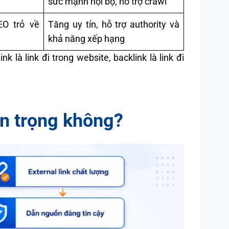
sức mạnh nội bộ, hỗ trợ crawl
EO trỏ về
Tăng uy tín, hỗ trợ authority và
khả năng xếp hạng
ink là link đi trong website, backlink là link đi
an trọng không?