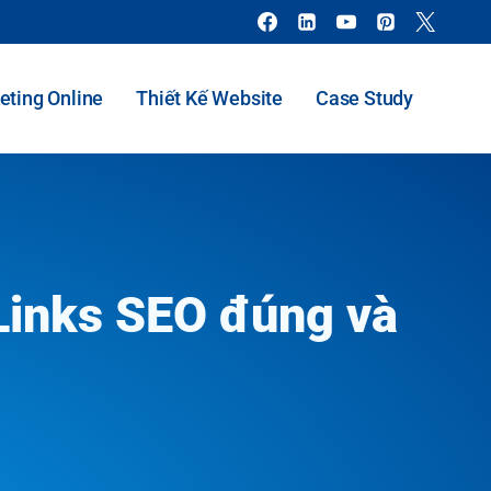
eting Online
Thiết Kế Website
Case Study
 Links SEO đúng và