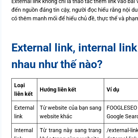
External link không chỉ là thao tác thêm link vào bài
đến nguồn đáng tin cậy, người đọc hiểu rằng nội d
có thêm manh mối để hiểu chủ đề, thực thể và phạm 
External link, internal lin
nhau như thế nào?
Loại
Hướng liên kết
Ví dụ
liên kết
External
Từ website của bạn sang
FOOGLESEO 
link
website khác
Google Searc
Internal
Từ trang này sang trang
/external-lin