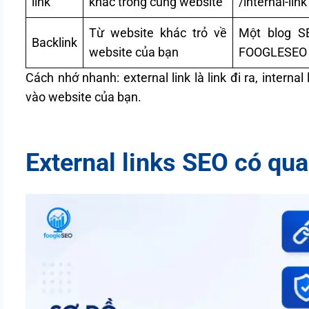
link
khác trong cùng website
/internal-link
Từ website khác trỏ về
Một blog S
Backlink
website của bạn
FOOGLESEO
Cách nhớ nhanh: external link là link đi ra, internal l
vào website của bạn.
External links SEO có qu