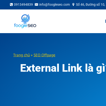
Skip
0913494839
info@foogleseo.com
Số 46, Đường số 10,
to
content
Trang chủ
»
SEO Offpage
External Link là 