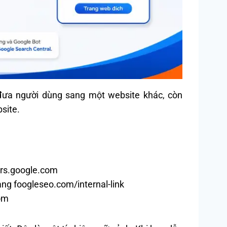
 đưa người dùng sang một website khác, còn
bsite.
ers.google.com
ang foogleseo.com/internal-link
om